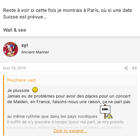
Reste à voir si cette fois je montrais à Paris, où si une date
Suisse est prévue...
Wait & see
syl
Ancient Mariner
Nov 16, 2010
#8
Peschane said:
Je plussoie
Jamais eu de problèmes pour avoir des places pour un concert
de Maiden, en France, faisons-nous une raison, ça ne part pas
au même rythme que dans les pays nordiques
Il suffit de s'y prendre à temps (pour ma part, je m'y prends
toujours le jour même de l'ouverture à la vente, précaution
Click to expand...
oblige) mais souvent il reste encore des places dispos plusieurs
mois après que j'ai pris les miennes...