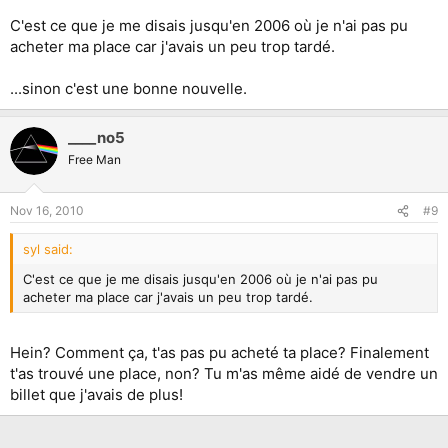
C'est ce que je me disais jusqu'en 2006 où je n'ai pas pu
Reste à voir si cette fois je montrais à Paris, où si une date
acheter ma place car j'avais un peu trop tardé.
Suisse est prévue...
Wait & see
...sinon c'est une bonne nouvelle.
____no5
Free Man
Nov 16, 2010
#9
syl said:
C'est ce que je me disais jusqu'en 2006 où je n'ai pas pu
acheter ma place car j'avais un peu trop tardé.
Hein? Comment ça, t'as pas pu acheté ta place? Finalement
t'as trouvé une place, non? Tu m'as même aidé de vendre un
billet que j'avais de plus!