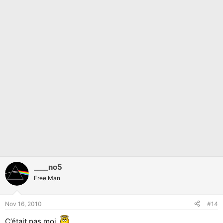
____no5
Free Man
Nov 16, 2010
#14
C’était pas moi