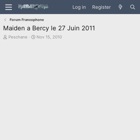
Log in
Register
Forum Francophone
Maiden a Bercy le 27 Juin 2011
T
S
Peschane
Nov 15, 2010
h
t
r
a
e
r
a
t
d
d
s
a
t
t
a
e
r
t
e
r